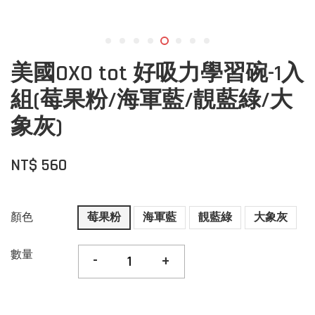
美國OXO tot 好吸力學習碗-1入
組(莓果粉/海軍藍/靚藍綠/大
象灰)
NT$ 560
顏色
莓果粉
海軍藍
靚藍綠
大象灰
數量
-
+