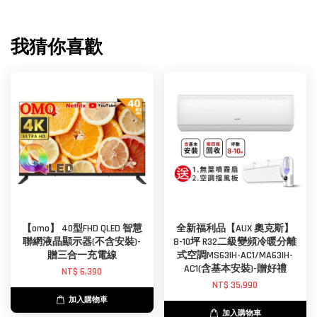
我猜你喜歡
【omo】 40型FHD QLED 智慧
全新福利品【AUX 奧克斯】
聯網液晶顯示器(不含安裝)-
8-10坪 R32二級變頻冷暖分離
贈三合一充電線
式空調MS63IH-AC1/MA63IH-
AC1(含基本安裝)-贈好禮
NT$ 6,390
NT$ 35,990
加入購物車
加入購物車