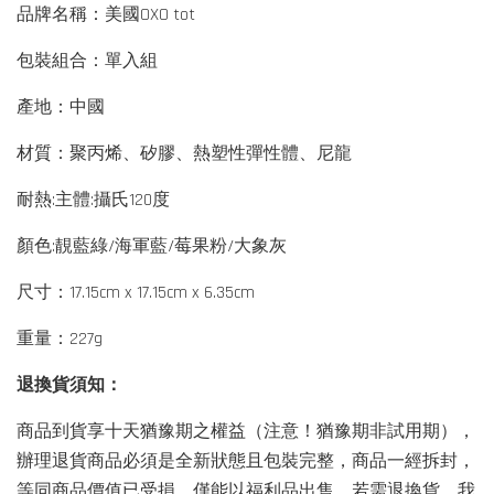
品牌名稱：美國OXO tot
包裝組合：單入組
產地：中國
材質：聚丙烯、矽膠、熱塑性彈性體、尼龍
耐熱:主體:攝氏120度
顏色:靚藍綠/海軍藍/莓果粉/大象灰
尺寸：17.15cm x 17.15cm x 6.35cm
重量：227g
退換貨須知：
商品到貨享十天猶豫期之權益（注意！猶豫期非試用期），
辦理退貨商品必須是全新狀態且包裝完整，商品一經拆封，
等同商品價值已受損，僅能以福利品出售，若需退換貨，我