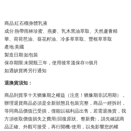
商品:紅石榴身體乳液
成分:熱帶雨林珍蜜、燕麥、乳木黑油萃取、天然蘆薈精
華、荷荷芭油、葵花籽油、冷多草萃取、豐根草萃取
產地:美國
製造日期:如包裝
保存期限:未開瓶三年，使用後常溫保存18個月
如遇缺貨將另行通知
退換貨須知：
商品到貨享十天猶豫期之權益（注意！猶豫期非試用期），
辦理退貨商品必須是全新狀態且包裝完整，商品一經拆封，
等同商品價值已受損，僅能以福利品出售，若需退換貨，我
方須收取價值損失之費用(回復原狀、整新費)，請先確認商
品正確、外觀可接受，再行開機/使用，以免影響您的權