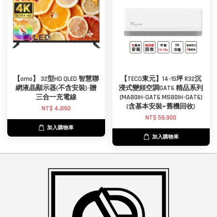
【omo】 32型HD QLED 智慧聯
【TECO東元】14-15坪 R32沉
網液晶顯示器(不含安裝)-贈
浸式變頻空調GAT6 精品系列
三合一充電線
(MA80IH-GAT6 MS80IH-GAT6)
(含基本安裝+舊機回收)
NT$ 4,890
NT$ 59,900
加入購物車
加入購物車