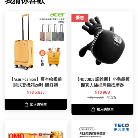
我猜你喜歡
優惠
【Acer Fashion】哥本哈根前
【NOVOICE 諾維斯】小烏龜模
開式登機箱20吋-贈好禮
擬真人揉捏肩頸按摩器
NT$ 5,890
NT$ 988
NT$ 1,680
-41.2%
加入購物車
加入購物車