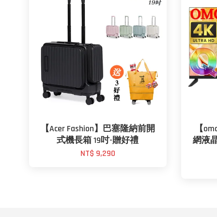
【Acer Fashion】巴塞隆納前開
【omo
式機長箱 19吋-贈好禮
網液晶
NT$ 9,290