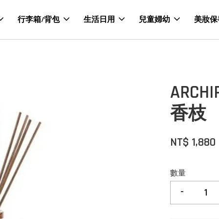
行李箱/背包
生活日用
兒童婦幼
美妝保
ARC
香枝
NT$ 1,880
數量
-