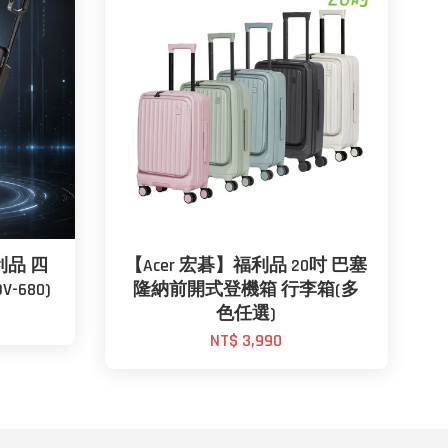
利品 四
【Acer 宏碁】福利品 20吋 巴塞
680)
隆納前開式登機箱 行李箱(多
色任選)
NT$ 3,990