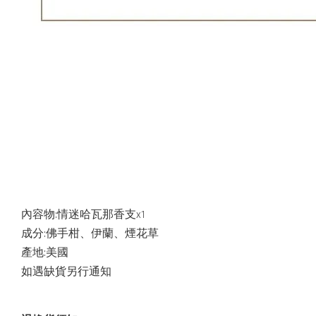
內容物:情迷哈瓦那香支x1
成分:佛手柑、伊蘭、煙花草
產地:美國
如遇缺貨另行通知