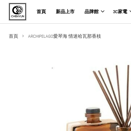
首頁
新品上市
品牌館
3C家電
›
首頁
ARCHIPELAGO愛琴海 情迷哈瓦那香枝