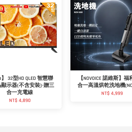
】 32型HD QLED 智慧聯
【NOVOICE 諾維斯】福
顯示器(不含安裝)-贈三
合一高溫烘乾洗地機(NOV-
合一充電線
NT$ 4,999
NT$ 4,890