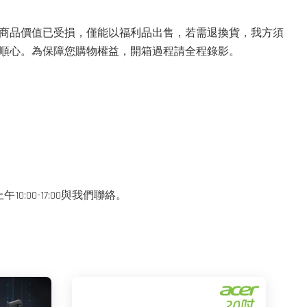
商品價值已受損，僅能以福利品出售，若需退換貨，我方須
物順心。為保障您購物權益，開箱過程請全程錄影。
0-17:00與我們聯絡。