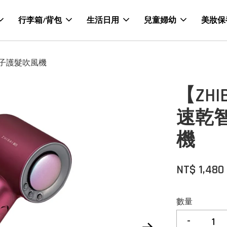
行李箱/背包
生活日用
兒童婦幼
美妝保
負離子護髮吹風機
【ZHI
速乾
機
NT$ 1,480
數量
-