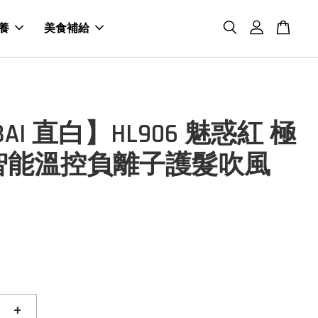
養
美食補給
BAI 直白】HL906 魅惑紅 極
智能溫控負離子護髮吹風
+