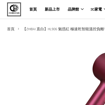
首頁
新品上市
品牌館
3C家電
›
首頁
【ZHIBAI 直白】HL906 魅惑紅 極速乾智能溫控