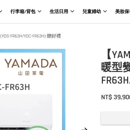
行李箱/背包
生活日用
兒童婦幼
美妝保
FR63H/YDC-FR63H)-贈好禮
【YA
暖型變
FR63
NT$ 39,90