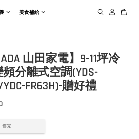
養
美食補給
MADA 山田家電】9-11坪冷
頻分離式空調(YDS-
H/YDC-FR63H)-贈好禮
0
售完