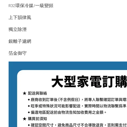
R32環保冷媒/一級變頻
上下韻律風
獨立除溼
銀離子濾網
箔金御守