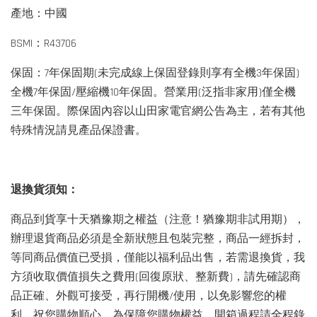
產地：中國
BSMI：R43706
保固：7年保固期(未完成線上保固登錄則享有全機3年保固)
全機7年保固/壓縮機10年保固。營業用(泛指非家用)僅全機
三年保固。際保固內容以山田家電官網公告為主，若有其他
特殊情況請見產品保證書。
退換貨須知：
商品到貨享十天猶豫期之權益（注意！猶豫期非試用期），
辦理退貨商品必須是全新狀態且包裝完整，商品一經拆封，
等同商品價值已受損，僅能以福利品出售，若需退換貨，我
方須收取價值損失之費用(回復原狀、整新費)，請先確認商
品正確、外觀可接受，再行開機/使用，以免影響您的權
利，祝您購物順心。為保障您購物權益，開箱過程請全程錄