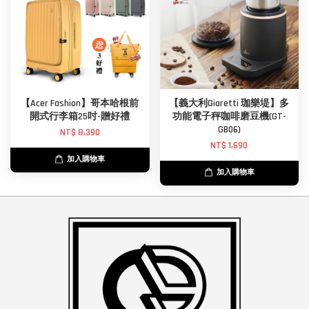
【Acer Fashion】哥本哈根前
【義大利Giaretti 珈樂堤】多
開式行李箱25吋-贈好禮
功能電子秤咖啡磨豆機(GT-
GB06)
NT$ 8,390
NT$ 1,690
加入購物車
加入購物車