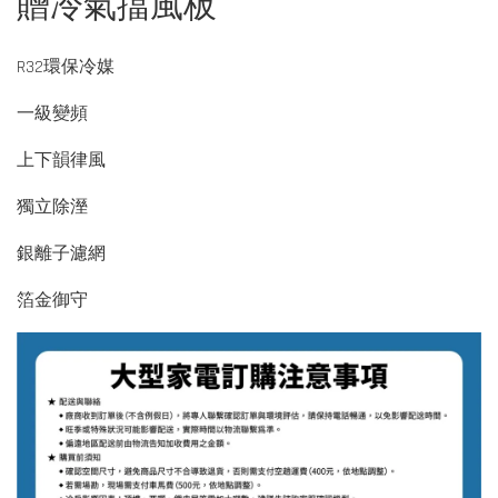
贈冷氣擋風板
R32環保冷媒
一級變頻
上下韻律風
獨立除溼
銀離子濾網
箔金御守