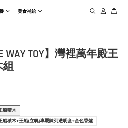
養
美食補給
UE WAY TOY】灣裡萬年殿王
木組
王船積木
王船積木+王船(立帆)專屬陳列透明盒+金色香爐