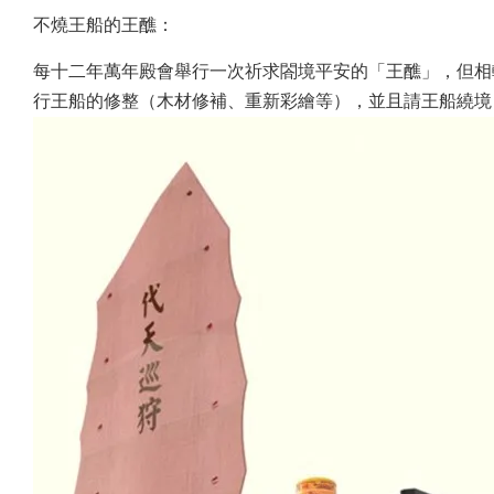
不燒王船的王醮：
每十二年萬年殿會舉行一次祈求閤境平安的「王醮」，但相
行王船的修整（木材修補、重新彩繪等），並且請王船繞境