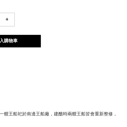
+
入購物車
一艘王船祀於南邊王船廠，建醮時兩艘王船皆會重新整修，