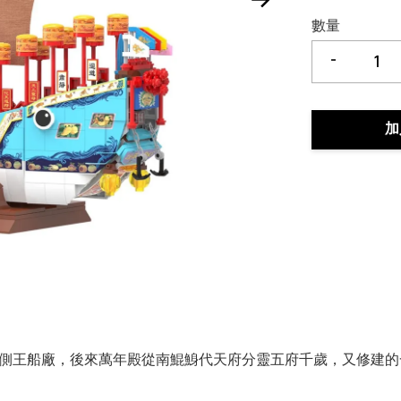
數量
-
加
側王船廠，後來萬年殿從南鯤鯓代天府分靈五府千歲，又修建的