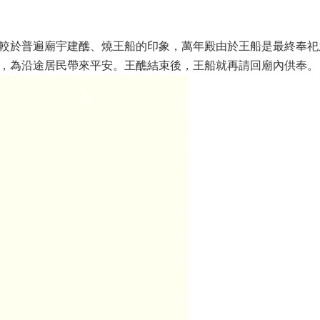
較於普遍廟宇建醮、燒王船的印象，萬年殿由於王船是最終奉祀
，為沿途居民帶來平安。王醮結束後，王船就再請回廟內供奉。