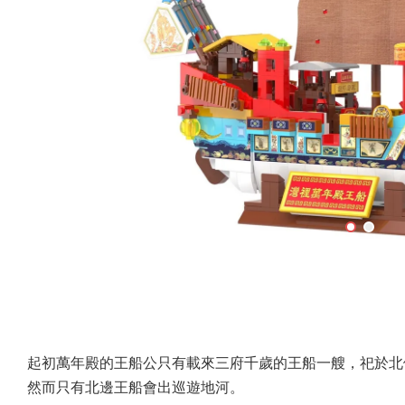
起初萬年殿的王船公只有載來三府千歲的王船一艘，祀於北
然而只有北邊王船會出巡遊地河。