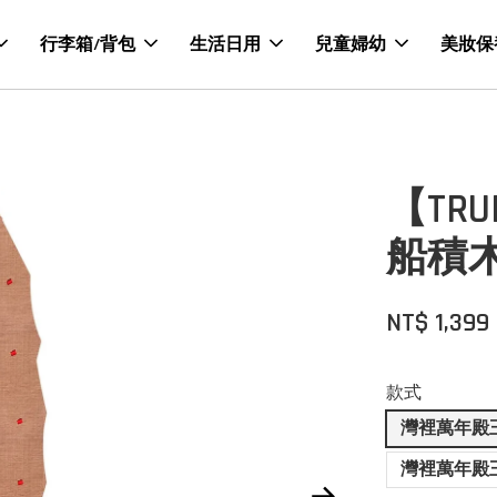
行李箱/背包
生活日用
兒童婦幼
美妝保
【TR
船積
NT$ 1,399
款式
灣裡萬年殿
灣裡萬年殿