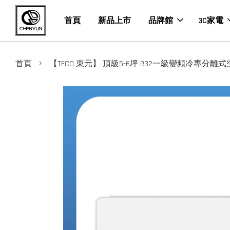
首頁
新品上市
品牌館
3C家電
›
首頁
【TECO 東元】 頂級5-6坪 R32一級變頻冷專分離式空調(M