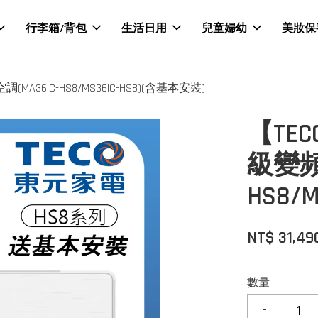
行李箱/背包
生活日用
兒童婦幼
美妝保
A36IC-HS8/MS36IC-HS8)(含基本安裝)
【TEC
級變頻
HS8/
NT$ 31,49
數量
-