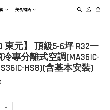
養
美食補給
O 東元】 頂級5-6坪 R32一
冷專分離式空調(MA36IC-
MS36IC-HS8)(含基本安裝)
0
+