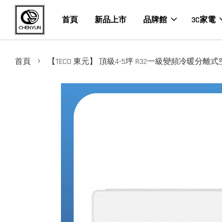
首頁
新品上市
品牌館
3C家電
›
首頁
【TECO 東元】 頂級4-5坪 R32一級變頻冷暖分離式空調(M