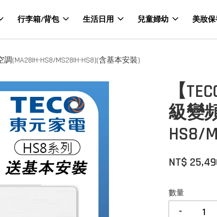
行李箱/背包
生活日用
兒童婦幼
美妝保
A28IH-HS8/MS28IH-HS8)(含基本安裝)
【TEC
級變頻
HS8/
NT$ 25,49
數量
-