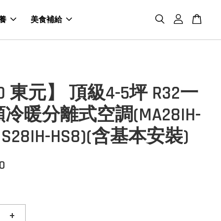
養
美食補給
O 東元】 頂級4-5坪 R32一
冷暖分離式空調(MA28IH-
MS28IH-HS8)(含基本安裝)
0
+