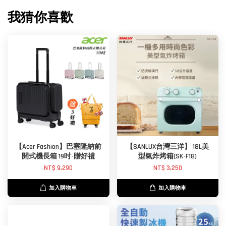
我猜你喜歡
【Acer Fashion】巴塞隆納前
【SANLUX台灣三洋】 18L美
開式機長箱 19吋-贈好禮
型氣炸烤箱(SK-F18)
NT$ 9,290
NT$ 3,250
加入購物車
加入購物車