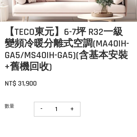
【TECO東元】6-7坪 R32一級
變頻冷暖分離式空調(MA40IH-
GA5/MS40IH-GA5)(含基本安裝
+舊機回收)
NT$ 31,900
數量
-
+