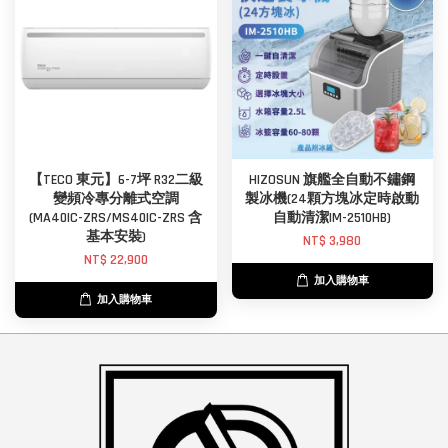
【TECO 東元】6-7坪 R32二級
HIZOSUN 旗艦全自動不鏽鋼
變頻冷專分離式空調
製冰機(24顆方塊冰定時啟動
(MA40IC-ZRS/MS40IC-ZRS 含
自動清潔IM-2510HB)
基本安裝)
NT$ 3,980
NT$ 22,900
加入購物車
加入購物車