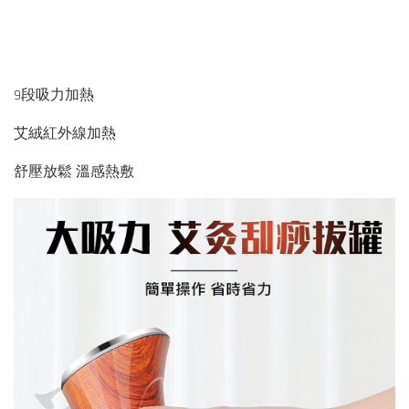
9段吸力加熱
艾絨紅外線加熱
舒壓放鬆 溫感熱敷