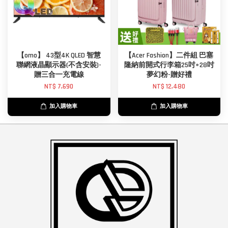
【omo】 43型4K QLED 智慧
【Acer Fashion】二件組 巴塞
聯網液晶顯示器(不含安裝)-
隆納前開式行李箱25吋+28吋
贈三合一充電線
夢幻粉-贈好禮
NT$ 7,690
NT$ 12,480
加入購物車
加入購物車