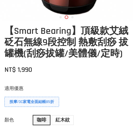
【Smart Bearing】頂級款艾絨
砭石無線9段控制 熱敷刮痧 拔
罐機(刮痧拔罐/美體儀/定時)
NT$ 1,990
適用優惠
按摩/3C家電全面結帳85折
顏色
咖啡
紅木紋