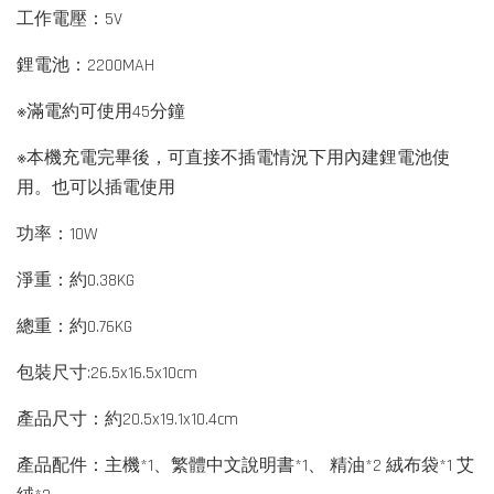
工作電壓：5V
鋰電池：2200MAH
※滿電約可使用45分鐘
※本機充電完畢後，可直接不插電情況下用內建鋰電池使
用。也可以插電使用
功率：10W
淨重：約0.38KG
總重：約0.76KG
包裝尺寸:26.5x16.5x10cm
產品尺寸：約20.5x19.1x10.4cm
產品配件：主機*1、繁體中文說明書*1、 精油*2 絨布袋*1 艾