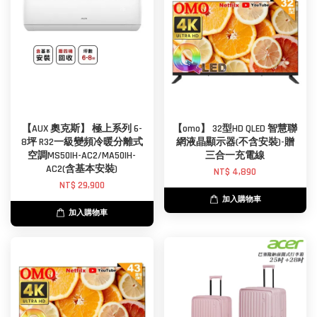
【AUX 奧克斯】 極上系列 6-
【omo】 32型HD QLED 智慧聯
8坪 R32一級變頻冷暖分離式
網液晶顯示器(不含安裝)-贈
空調MS50IH-AC2/MA50IH-
三合一充電線
AC2(含基本安裝)
NT$ 4,890
NT$ 29,900
加入購物車
加入購物車