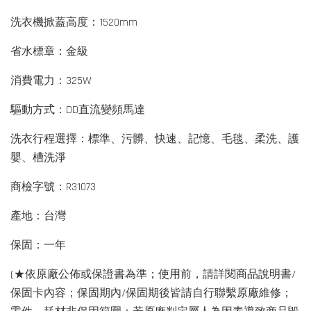
洗衣機掀蓋高度：1520mm
省水標章：金級
消費電力：325W
驅動方式：DD直流變頻馬達
洗衣行程選擇：標準、污髒、快速、記憶、毛毯、柔洗、護
嬰、槽洗淨
商檢字號：R31073
產地：台灣
保固：一年
(★依原廠公佈或保證書為準；使用前，請詳閱商品說明書/
保固卡內容；保固期內/保固期後皆請自行聯繫原廠維修；