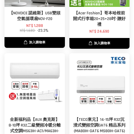
【NOVOICE 諾維斯】USB雙頭
【Acer Fashion】哥本哈根前
空氣循環扇NOV-F20
開式行李箱20+25+28吋-贈好
禮
NT$ 1,288
NT$ 1,680
-23.3%
NT$ 24,690
加入購物車
加入購物車
全新福利品【AUX 奧克斯】
【TECO東元】14-15坪 R32沉
8-10坪 R32二級變頻冷暖分離
浸式變頻空調GAT6 精品系列
式空調MS63IH-AC1/MA63IH-
(MA80IH-GAT6 MS80IH-GAT6)