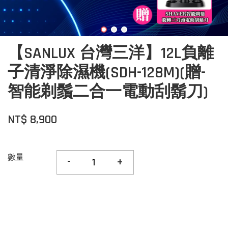
【SANLUX 台灣三洋】12L負離
子清淨除濕機(SDH-128M)(贈-
智能剃鬚二合一電動刮鬍刀)
NT$ 8,900
數量
-
+