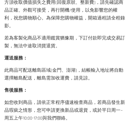
方須收取價值損失之費用(回復原狀、整新費)，請先確認商
品正確、外觀可接受，再行開機/使用，以免影響您的權
利，祝您購物順心。為保障您購物權益，開箱過程請全程錄
影。
若為客製化商品不適用鑑賞猶豫期，下訂付款即完成交易訂
製，無法中途取消貨退貨。
運送服務：
此商品可配送離島區域(金門、澎湖)，結帳輸入地址將自動
選擇離島配送，離島需加收運費，請見諒。
售後服務：
如您收到商品，請依正常程序儘速檢查商品，若商品發生新
品瑕疵之情形，您可申請更換新品或退貨，或於平日周一~
周五上午10:00-17:00與我們聯絡。