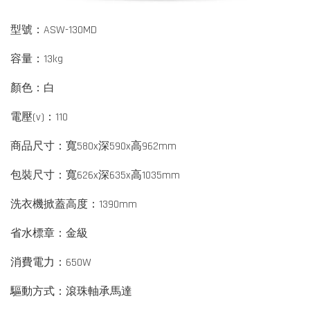
型號：ASW-130MD
容量：13kg
顏色：白
電壓(v)：110
商品尺寸：寬580x深590x高962mm
包裝尺寸：寬626x深635x高1035mm
洗衣機掀蓋高度：1390mm
省水標章：金級
消費電力：650W
驅動方式：滾珠軸承馬達