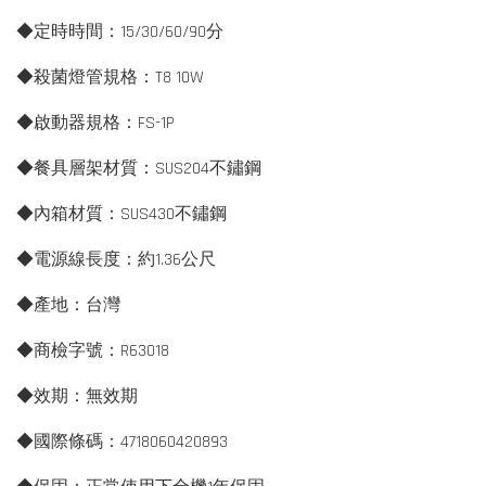
◆定時時間：15/30/60/90分
◆殺菌燈管規格：T8 10W
◆啟動器規格：FS-1P
◆餐具層架材質：SUS204不鏽鋼
◆內箱材質：SUS430不鏽鋼
◆電源線長度：約1.36公尺
◆產地：台灣
◆商檢字號：R63018
◆效期：無效期
◆國際條碼：4718060420893