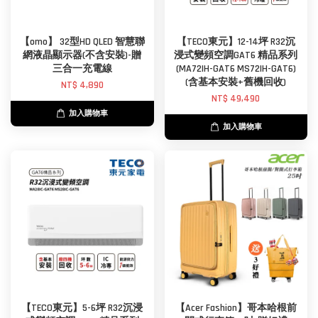
【omo】 32型HD QLED 智慧聯
【TECO東元】12-14坪 R32沉
網液晶顯示器(不含安裝)-贈
浸式變頻空調GAT6 精品系列
三合一充電線
(MA72IH-GAT6 MS72IH-GAT6)
(含基本安裝+舊機回收)
NT$ 4,890
NT$ 49,490
加入購物車
加入購物車
【TECO東元】5-6坪 R32沉浸
【Acer Fashion】哥本哈根前