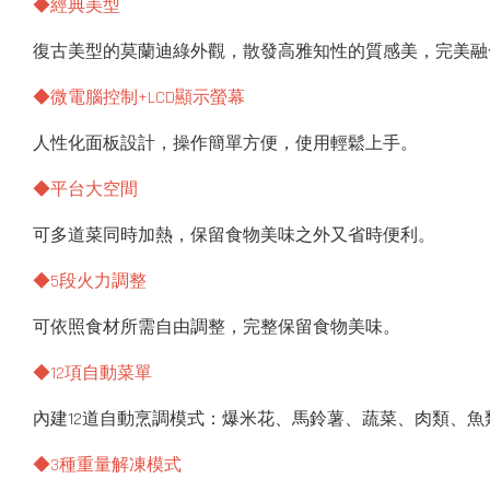
◆經典美型
復古美型的莫蘭迪綠外觀，散發高雅知性的質感美，完美融
◆微電腦控制+LCD顯示螢幕
人性化面板設計，操作簡單方便，使用輕鬆上手。
◆平台大空間
可多道菜同時加熱，保留食物美味之外又省時便利。
◆5段火力調整
可依照食材所需自由調整，完整保留食物美味。
◆12項自動菜單
內建12道自動烹調模式：爆米花、馬鈴薯、蔬菜、肉類、
◆3種重量解凍模式