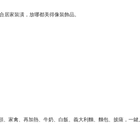
合居家裝潢，放哪都美得像裝飾品。
魚類、家禽、再加熱、牛奶、白飯、義大利麵、麵包、披薩，一鍵