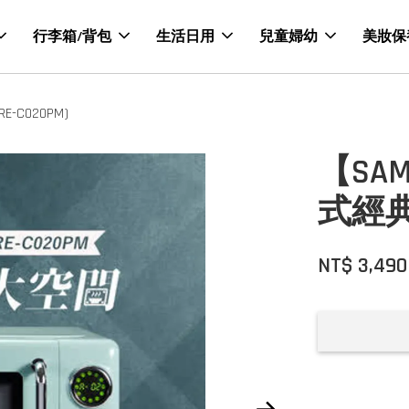
行李箱/背包
生活日用
兒童婦幼
美妝保
C020PM)
【SA
式經典
NT$ 3,49