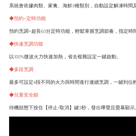
系統會依據肉類、家禽、海鮮3種類別，自動設定解凍時間
◆預約+定時功能
預約烹調+超長60分定時功能，輕鬆掌握烹調節奏，指定時
◆快速烹調功能
以100%微波火力快速加熱，省去複雜設定一鍵啟動。
◆多段烹調
最多可設定4段不同的火力與時間進行連續烹調，一鍵到位
◆兒童安全鎖
待機狀態下按住【停止/取消】鍵3秒，發出嗶聲且螢幕顯