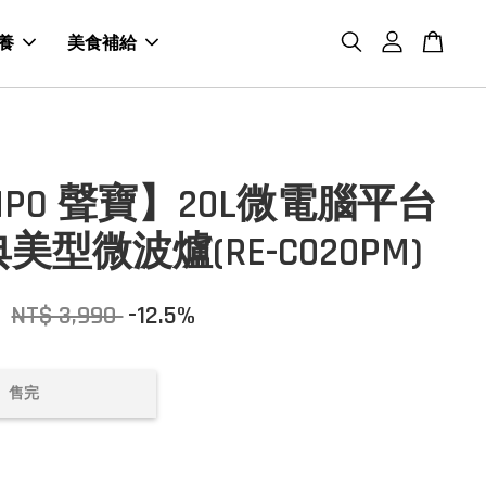
養
美食補給
MPO 聲寶】20L微電腦平台
美型微波爐(RE-C020PM)
0
NT$ 3,990
-12.5%
售完