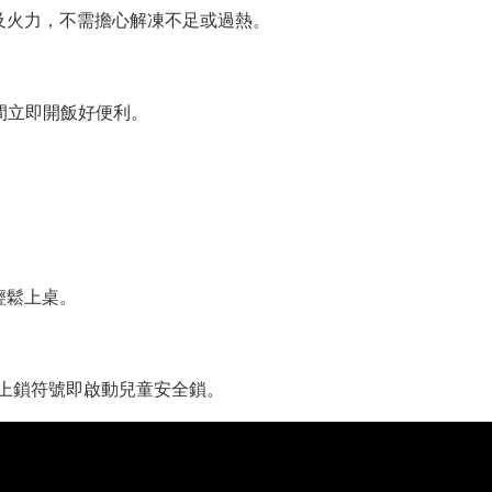
及火力，不需擔心解凍不足或過熱。
間立即開飯好便利。
輕鬆上桌。
示上鎖符號即啟動兒童安全鎖。