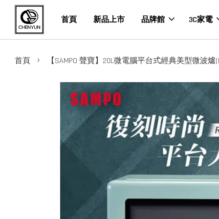
首頁
新品上市
品牌館
3C家電
›
首頁
【SAMPO 聲寶】20L微電腦平台式經典美型微波爐(RE-