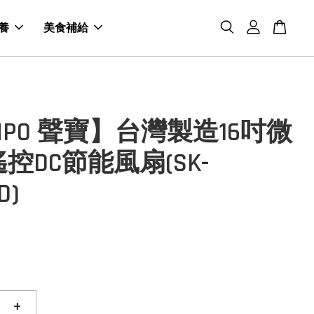
養
美食補給
MPO 聲寶】台灣製造16吋微
控DC節能風扇(SK-
D)
+