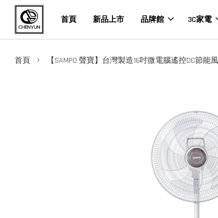
首頁
新品上市
品牌館
3C家電
›
首頁
【SAMPO 聲寶】台灣製造16吋微電腦遙控DC節能風扇(S