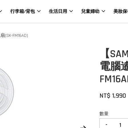
行李箱/背包
生活日用
兒童婦幼
美妝保
K-FM16AD)
【SA
電腦遙
FM16A
NT$ 1,990
數量
-