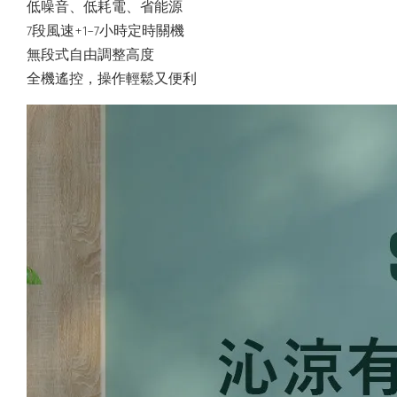
低噪音、低耗電、省能源
7段風速+1~7小時定時關機
無段式自由調整高度
全機遙控，操作輕鬆又便利