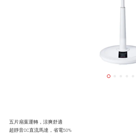
五片扇葉運轉，涼爽舒適
超靜音DC直流馬達，省電50%