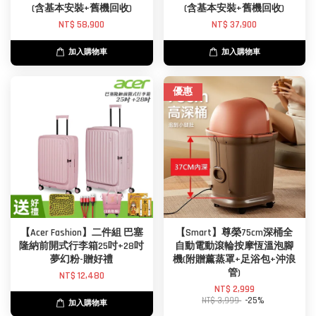
(含基本安裝+舊機回收)
(含基本安裝+舊機回收)
NT$ 58,900
NT$ 37,900
加入購物車
加入購物車
優惠
【Acer Fashion】二件組 巴塞
【Smart】尊榮75cm深桶全
隆納前開式行李箱25吋+28吋
自動電動滾輪按摩恆溫泡腳
夢幻粉-贈好禮
機(附贈薰蒸罩+足浴包+沖浪
管)
NT$ 12,480
NT$ 2,999
NT$ 3,999
-25%
加入購物車