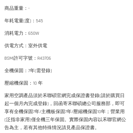
商品重量：-
年耗電量(度)：545
消耗電力：650W
供電方式：室外供電
BSMI許可字號：R43706
全機保固：7年(需登錄)
壓縮機保固：10 年
家用空調產品須於禾聯碩官網完成保證書登錄(請於購買日
起一個月內完成登錄)，回函寄禾聯碩總公司服務部，即可
享有全機保固7年/主機板保固7年/壓縮機保固10年；營業用
(泛指非家用)僅全機三年保固。實際保固內容以禾聯官網公
告為主，若有其他特殊情況請見產品保證書。