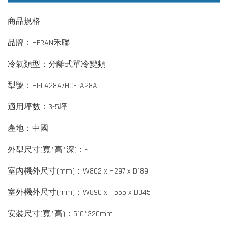
商品規格
品牌：HERAN禾聯
冷氣類型：分離式單冷變頻
型號：HI-LA28A/HO-LA28A
適用坪數：3-5坪
產地：中國
外型尺寸(寬*高*深)：-
室內機外尺寸(mm)：W802 x H297 x D189
室外機外尺寸(mm)：W890 x H555 x D345
安裝尺寸(寬*高)：510*320mm