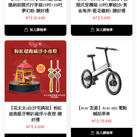
隆納前開式行李箱25吋+28吋
開式登機箱 20吋(摩頓沙/黃
夢幻粉-贈好禮
金海岸/藍花楹粉)-贈好禮
NT$ 12,480
NT$ 5,290
加入購物車
加入購物車
【花太太x白沙屯媽祖】粉紅
【Acer 宏碁】Acer ebii 電動
超跑藍牙喇叭磁浮小夜燈-贈
輔助單車
好禮
NT$ 78,990
NT$ 4,690
加入購物車