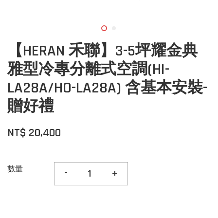
【HERAN 禾聯】3-5坪耀金典
雅型冷專分離式空調(HI-
LA28A/HO-LA28A) 含基本安裝-
贈好禮
NT$ 20,400
數量
-
+