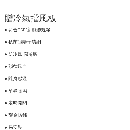
贈冷氣擋風板
● 符合CSPF新能源規範
● 抗菌銀離子濾網
● 防冷風(限冷暖)
● 韻律風向
● 隨身感溫
● 單獨除濕
● 定時開關
● 耀金防鏽
● 易安裝