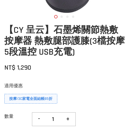
【CY 呈云】石墨烯關節熱敷
按摩器 熱敷腿部護膝(3檔按摩
5段溫控 USB充電)
NT$ 1,290
適用優惠
按摩/3C家電全面結帳85折
數量
-
+