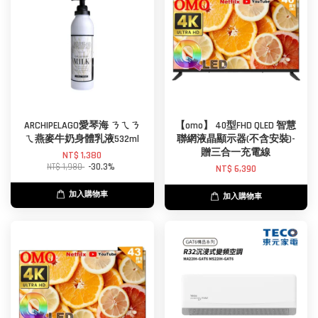
ARCHIPELAGO愛琴海 ㄋㄟㄋ
【omo】 40型FHD QLED 智慧
ㄟ燕麥牛奶身體乳液532ml
聯網液晶顯示器(不含安裝)-
贈三合一充電線
NT$ 1,380
NT$ 1,980
-30.3%
NT$ 6,390
加入購物車
加入購物車