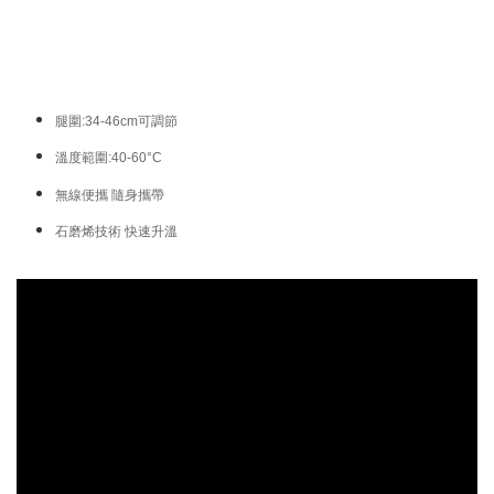
腿圍:34-46cm可調節
溫度範圍:40-60°C
無線便攜 隨身攜帶
石磨烯技術 快速升溫