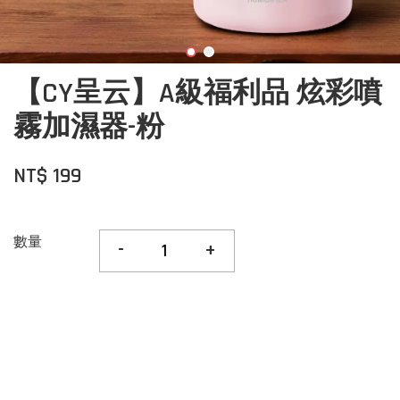
【CY呈云】A級福利品 炫彩噴
霧加濕器-粉
NT$ 199
數量
-
+