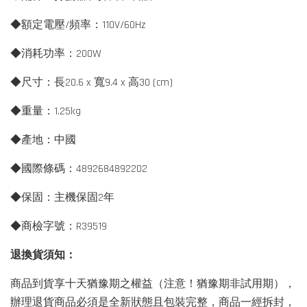
◆額定電壓/頻率：110V/60Hz
◆消耗功率：200W
◆尺寸：長20.6 x 寬9.4 x 高30 (cm)
◆重量：1.25kg
◆產地：中國
◆國際條碼：4892684892202
◆保固：主機保固2年
◆商檢字號：R39519
退換貨須知：
商品到貨享十天猶豫期之權益（注意！猶豫期非試用期），
辦理退貨商品必須是全新狀態且包裝完整，商品一經拆封，