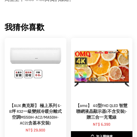
我猜你喜歡
【AUX 奧克斯】 極上系列 6-
【omo】 40型FHD QLED 智慧
8坪 R32一級變頻冷暖分離式
聯網液晶顯示器(不含安裝)-
空調MS50IH-AC2/MA50IH-
贈三合一充電線
AC2(含基本安裝)
NT$ 6,390
NT$ 29,900
加入購物車