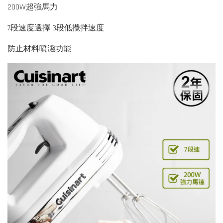
200W超強馬力
7段速度選擇 3段低攪拌速度
防止材料噴濺功能