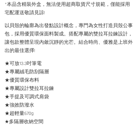
*本品含精裝外盒，無法使用超商取貨尺寸規範，僅能採用
宅配運送敬請見諒!
以貝殼的輪廓為出發點設計概念，專門為女性打造貝殼公事
包，採用優質環保面料製成。搭配專屬的雙拉耳拉鍊設計，
讓包款整體呈現內斂沉靜的光芒。結合時尚、優雅是上班外
出的最佳選擇!
★可放13.3吋筆電
★專屬絨毛防刮隔層
★優質環保布料
★專屬設計雙拉耳拉鍊
★手提及可調式肩袋
★強效防潑水
★超輕量670g
★多隔層收納空間