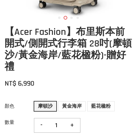
【Acer Fashion】布里斯本前
開式/側開式行李箱 28吋(摩頓
沙/黃金海岸/藍花楹粉)-贈好
禮
NT$ 6,990
顏色
摩頓沙
黃金海岸
藍花楹粉
數量
-
+