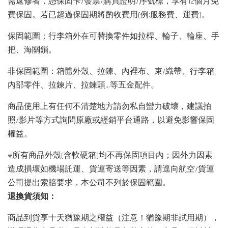
需返修者，憑保固卡/發票/購買證明/序號標，享有12個月免
費保固。若已超過保固期將酌收費用(例:服務費、運費)。
保固範圍：行李箱外在可替換零件如拉桿、輪子、輪座、手
把、海關鎖。
非保固範圍：箱體外殼、拉鍊、內裡布、束/織帶、行李箱
內部零件、拉鍊片、拉鍊頭…等五金配件。
商品使用上有任何不清楚地方請勿私自蠻力破壞，建議拍
照/影片等方式詢問原廠或經銷平台通路，以避免影響保固
權益。
※所有商品外殼(含軟硬箱)均不再保固項目內；因外力因素
造成損壞如機場託運、貨運寄送等因素，請逕向航空/貨運
公司提出索賠要求，本公司不列於保固範圍。
退換貨須知：
商品到貨享十天猶豫期之權益（注意！猶豫期非試用期），