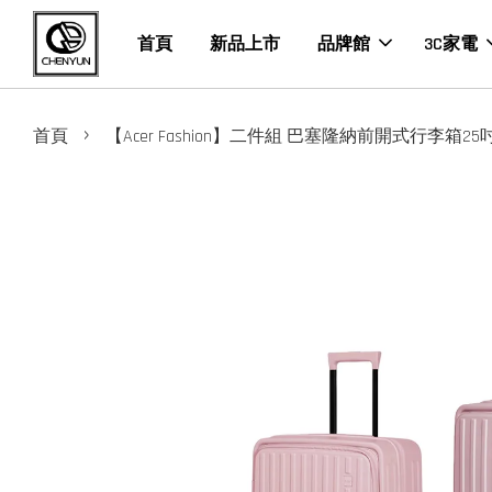
首頁
新品上市
品牌館
3C家電
›
首頁
【Acer Fashion】二件組 巴塞隆納前開式行李箱25