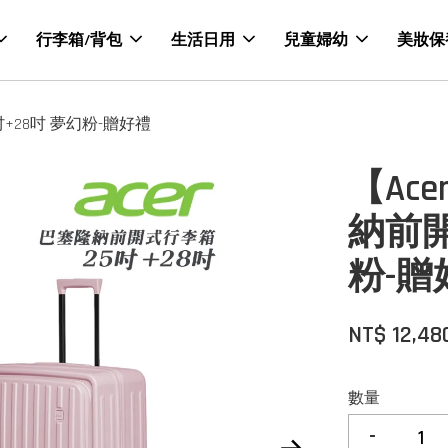
行李箱/背包
生活日用
兒童婦幼
美妝保
吋+28吋 夢幻粉-贈好禮
【Ace
納前開
粉-贈
NT$ 12,48
數量
-