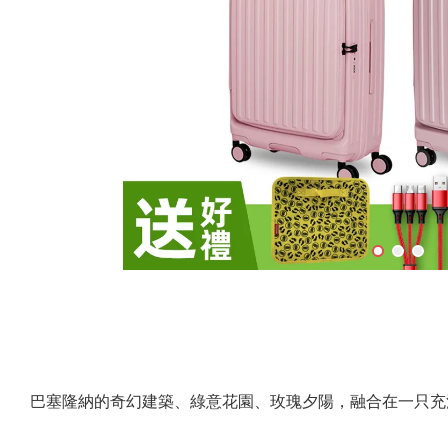
巴塞隆納的奇幻建築、綠意花園、玫瑰夕陽，融合在一只充