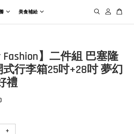
養
美食補給
r Fashion】二件組 巴塞隆
式行李箱25吋+28吋 夢幻
好禮
0
+