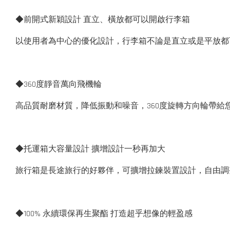
◆前開式新穎設計 直立、橫放都可以開啟行李箱
以使用者為中心的優化設計，行李箱不論是直立或是平放都
◆360度靜音萬向飛機輪
高品質耐磨材質，降低振動和噪音，360度旋轉方向輪帶給
◆托運箱大容量設計 擴增設計一秒再加大
旅行箱是長途旅行的好夥伴，可擴增拉鍊裝置設計，自由調
◆100% 永續環保再生聚酯 打造超乎想像的輕盈感