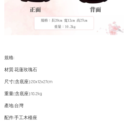
規格:
材質:花蓮玫瑰石
尺寸(含底座):20x12x27cm
重量(含底座):10.2kg
產地:台灣
配件:手工木檯座