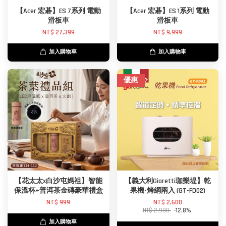
【Acer 宏碁】ES 7系列 電動
【Acer 宏碁】ES 1系列 電動
滑板車
滑板車
NT$ 27,399
NT$ 9,999
加入購物車
加入購物車
優惠
【花太太x白沙屯媽祖】智能
【義大利Giaretti珈樂堤】乾
保溫杯+普洱茶金磚豪華禮盒
果機-烤網兩入 (GT-FD02)
NT$ 999
NT$ 2,600
NT$ 2,980
-12.8%
加入購物車