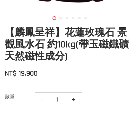
【麟鳳呈祥】花蓮玫瑰石 景
觀風水石 約10kg(帶玉磁鐵礦
天然磁性成分)
NT$ 19,900
數量
-
+