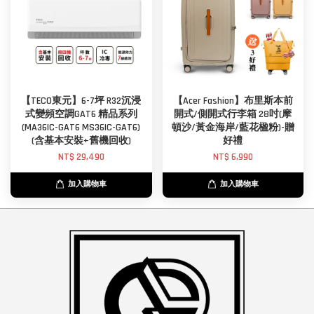
【TECO東元】6-7坪 R32沉浸
【Acer Fashion】布里斯本前
式變頻空調GAT6 精品系列
開式/側開式行李箱 28吋(摩
(MA36IC-GAT6 MS36IC-GAT6)
頓沙/黃金海岸/藍花楹粉)-贈
(含基本安裝+舊機回收)
好禮
NT$ 29,490
NT$ 6,990
加入購物車
加入購物車