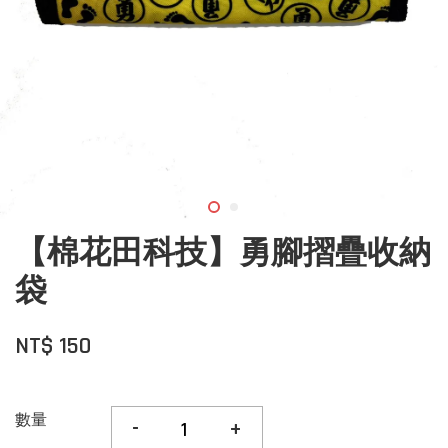
【棉花田科技】勇腳摺疊收納
袋
NT$ 150
數量
-
+