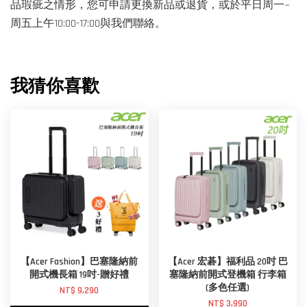
品瑕疵之情形，您可申請更換新品或退貨，或於平日周一~
周五上午10:00-17:00與我們聯絡。
我猜你喜歡
【Acer Fashion】巴塞隆納前
【Acer 宏碁】福利品 20吋 巴
開式機長箱 19吋-贈好禮
塞隆納前開式登機箱 行李箱
(多色任選)
NT$ 9,290
NT$ 3,990