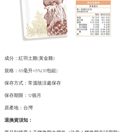
成分：紅羽土雞(黃金雞)
規格：65毫升±5%(10包組)
保存方式：常溫陰涼處保存
保存期限：12個月
原產地：台灣
退換貨須知：