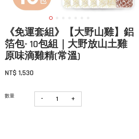
《免運套組》【大野山雞】鋁
箔包- 10包組｜大野放山土雞
原味滴雞精(常溫)
NT$ 1,530
數量
-
+