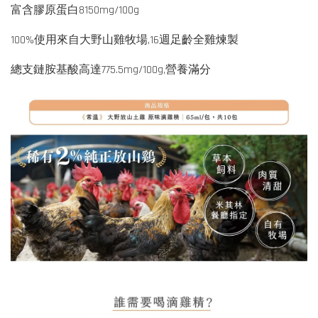
富含膠原蛋白8150mg/100g
100%使用來自大野山雞牧場,16週足齡全雞煉製
總支鏈胺基酸高達775.5mg/100g,營養滿分