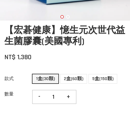
【宏碁健康】憶生元次世代益
生菌膠囊(美國專利)
NT$ 1,380
款式
1盒(30顆)
2盒(60顆)
5盒(150顆)
數量
-
+