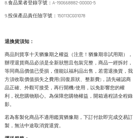
8.食品業者登錄字號：A-190668882-00000-5
9.投保產品責任險字號：150113CG01078
退換貨須知：
商品到貨享十天猶豫期之權益（注意！猶豫期非試用期），
辦理退貨商品必須是全新狀態且包裝完整，商品一經拆封，
等同商品價值已受損，僅能以福利品出售，若需退換貨，我
方須收取價值損失之費用(回復原狀、整新費)，請先確認商
品正確、外觀可接受，再行開機/使用，以免影響您的權
利，祝您購物順心。為保障您購物權益，開箱過程請全程錄
影。
若為客製化商品不適用鑑賞猶豫期，下訂付款即完成交易訂
製，無法中途取消貨退貨。