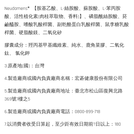
Neudamens® 【胺基乙酸、L-絲胺酸、蘇胺酸、L-苯丙胺
酸、活性植化素(肉桂萃取物、香料)】、磷脂酰絲胺酸、菸
鹼醯胺、嗜酸乳酸桿菌、副乾酪蛋白乳酸桿菌、鼠李糖乳酸
桿菌、硬脂酸鎂、二氧化矽
膠囊成分：羥丙基甲基纖維素、純水、鹿角菜膠、二氧化
鈦、 氯化鉀
3.原產地(國)：台灣
4.製造廠商或國內負責廠商名稱：宏碁健康股份有限公司
5.製造廠商或國內負責廠商地址：臺北市松山區復興北路
369號7樓之5
6.製造廠商或國內負責廠商電話：0800-899-718
7.以消費者收受日算起，至少距有效日期前?日以上：180