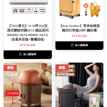
【TECO東元】14-15坪 R32沉
【Acer Fashion】哥本哈根前
浸式變頻空調GAT6 精品系列
開式行李箱28吋-贈好禮
(MA80IC-GAT6 MS80IC-GAT6)
NT$ 10,490
(含基本安裝+舊機回收)
NT$ 58,900
加入購物車
加入購物車
優惠
優惠