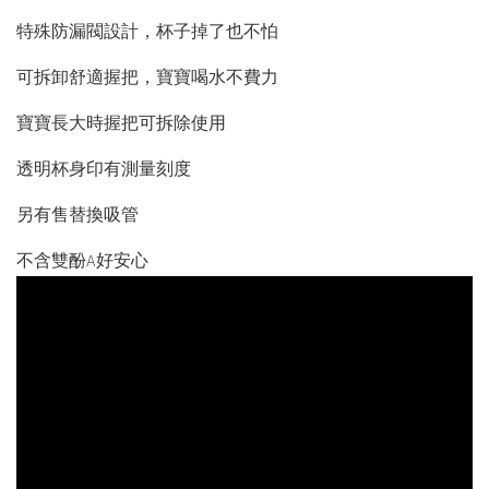
特殊防漏閥設計，杯子掉了也不怕
可拆卸舒適握把，寶寶喝水不費力
寶寶長大時握把可拆除使用
透明杯身印有測量刻度
另有售替換吸管
不含雙酚A好安心