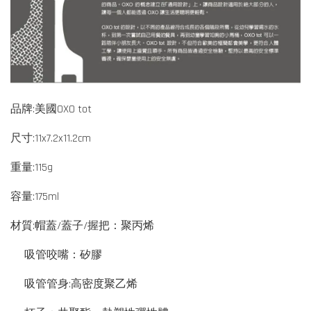
品牌:美國OXO tot
尺寸:11x7.2x11.2cm
重量:115g
容量:175ml
材質:帽蓋/蓋子/握把：聚丙烯
吸管咬嘴：矽膠
吸管管身:高密度聚乙烯