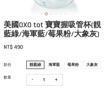
美國OXO tot 寶寶握吸管杯(靚
藍綠/海軍藍/莓果粉/大象灰)
NT$ 490
顏色
靚藍綠
海軍藍
莓果粉
大象灰
數量
-
+