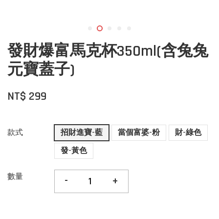
發財爆富馬克杯350ml(含兔兔
元寶蓋子)
NT$ 299
款式
招財進寶-藍
當個富婆-粉
財-綠色
發-黃色
數量
-
+