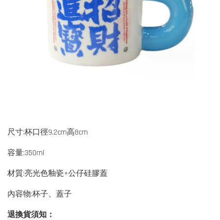
尺寸:杯口徑9.2cm高8cm
容量:350ml
材質:亮光色釉瓷+公仔硅膠蓋
內容物:杯子、蓋子
退換貨須知：