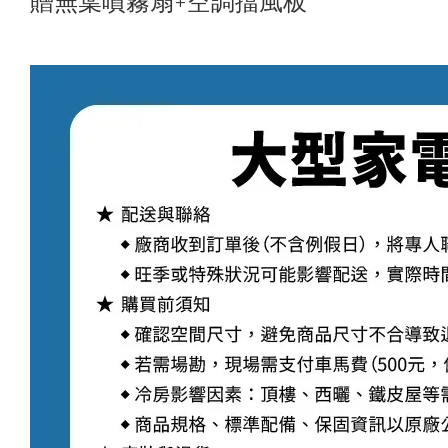
贈無葉噴霧扇+空調擋風板