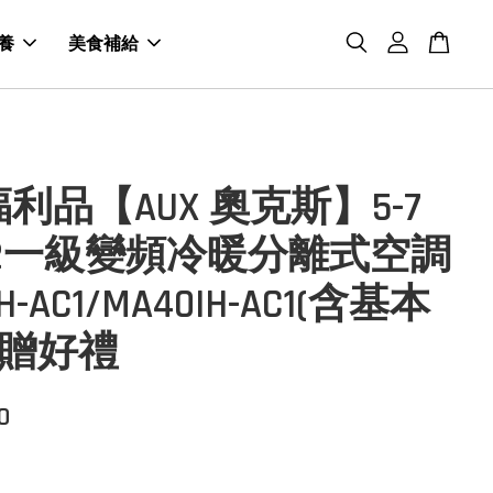
養
美食補給
利品【AUX 奧克斯】5-7
32一級變頻冷暖分離式空調
H-AC1/MA40IH-AC1(含基本
-贈好禮
0