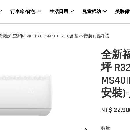
行李箱/背包
生活日用
兒童婦幼
美妝保
空調MS40IH-AC1/MA40IH-AC1(含基本安裝)-贈好禮
全新福
坪 R
MS40I
安裝)
NT$ 22,90
數量