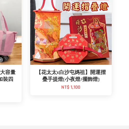
】大容量
【花太太x白沙屯媽祖】開運摺
加裝四
疊手提燈(小夜燈/擺飾燈)
NT$ 1,100