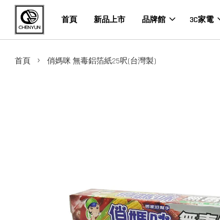
首頁
新品上市
品牌館
3C家電
›
首頁
俏媽咪 無毒鋁箔紙25呎(台灣製)