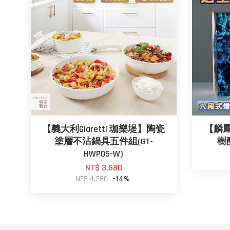
【義大利Giaretti 珈樂堤】陶瓷
【麟
塗層不沾鍋具五件組(GT-
樹
HWP05-W)
NT$ 3,680
NT$ 4,280
-14%