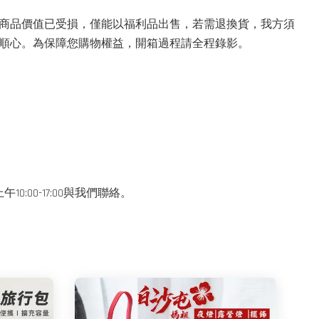
商品價值已受損，僅能以福利品出售，若需退換貨，我方須
物順心。為保障您購物權益，開箱過程請全程錄影。
0-17:00與我們聯絡。