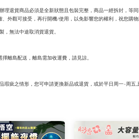
辦理退貨商品必須是全新狀態且包裝完整，商品一經拆封，等同
正確、外觀可接受，再行開機/使用，以免影響您的權利，祝您購
製，無法中途取消貨退貨。
動選擇離島配送，離島需加收運費，請見諒。
之情形，您可申請更換新品或退貨，或於平日周一~周五上午10:0