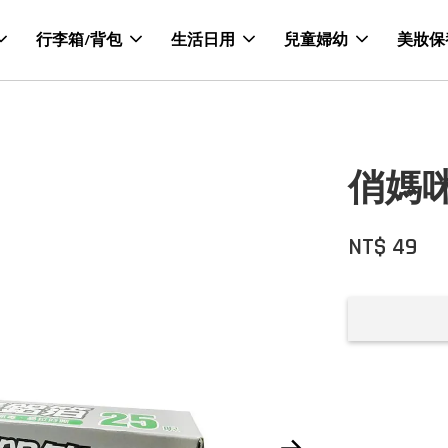
行李箱/背包
生活日用
兒童婦幼
美妝保
俏媽咪
NT$ 49