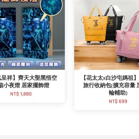
鳳呈祥】齊天大聖黑悟空
【花太太x白沙屯媽祖
酯小夜燈 居家擺飾燈
旅行收納包(擴充容量 
輪輔助)
NT$ 1,880
NT$ 699