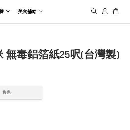
養
美食補給
 無毒鋁箔紙25呎(台灣製)
售完