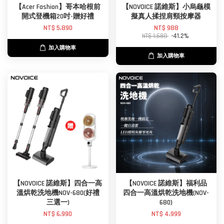
【Acer Fashion】哥本哈根前
【NOVOICE 諾維斯】小烏龜模
開式登機箱20吋-贈好禮
擬真人揉捏肩頸按摩器
NT$ 5,890
NT$ 988
NT$ 1,680
-41.2%
加入購物車
加入購物車
【NOVOICE 諾維斯】四合一高
【NOVOICE 諾維斯】福利品
溫烘乾洗地機NOV-680(好禮
四合一高溫烘乾洗地機(NOV-
三選一)
680)
NT$ 6,990
NT$ 4,999