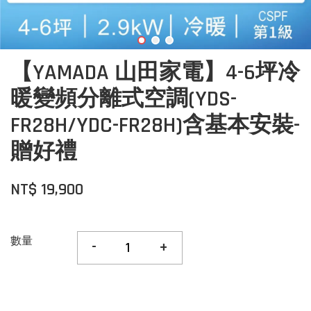
【YAMADA 山田家電】4-6坪冷
暖變頻分離式空調(YDS-
FR28H/YDC-FR28H)含基本安裝-
贈好禮
NT$ 19,900
數量
-
+