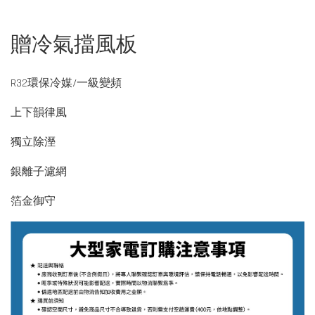
贈冷氣擋風板
R32環保冷媒/一級變頻
上下韻律風
獨立除溼
銀離子濾網
箔金御守