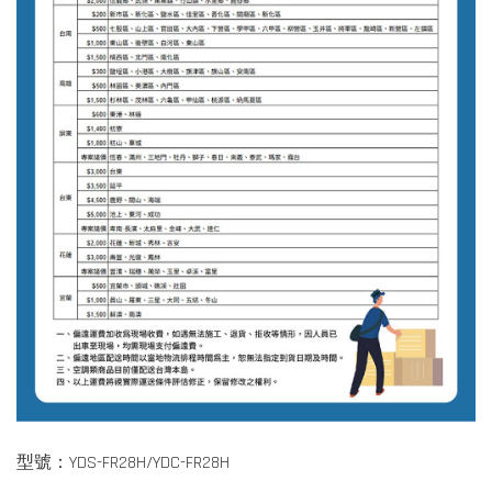
型號：YDS-FR28H/YDC-FR28H