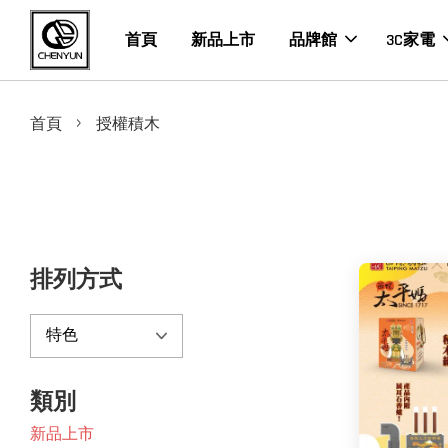
首頁
新品上市
品牌館
3C家電
›
首頁
授權積木
排列方式
類別
新品上市