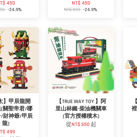
T$ 450
NT$ 450
599
-24.9%
NT$ 599
-24.9%
太】甲辰龍開
【TRUE WAY TOY 】阿
【
(關聖帝君/哪
里山林鐵-柴油機關車
/財神爺/甲辰
(官方授權積木)
龍)
從
NT$ 650
起
T$ 499