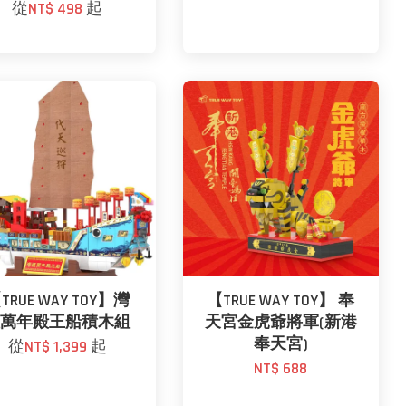
從
NT$ 498
起
TRUE WAY TOY】灣
【TRUE WAY TOY】 奉
裡萬年殿王船積木組
天宮金虎爺將軍(新港
奉天宮)
從
NT$ 1,399
起
NT$ 688