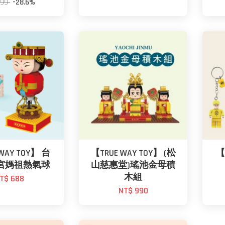
699
-28.6%
WAY TOY】 台
【TRUE WAY TOY】 (松
【
宮媽祖熱氣球
山慈惠堂)瑤池金母積
木組
T$ 688
NT$ 990