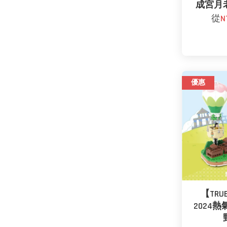
成宮月
從
N
優惠
【TRUE
2024