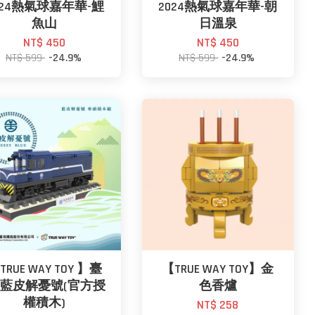
024熱氣球嘉年華-鯉
2024熱氣球嘉年華-朝
魚山
日溫泉
NT$ 450
NT$ 450
NT$ 599
-24.9%
NT$ 599
-24.9%
TRUE WAY TOY 】臺
【TRUE WAY TOY】金
-藍皮解憂號(官方授
色香爐
權積木)
NT$ 258