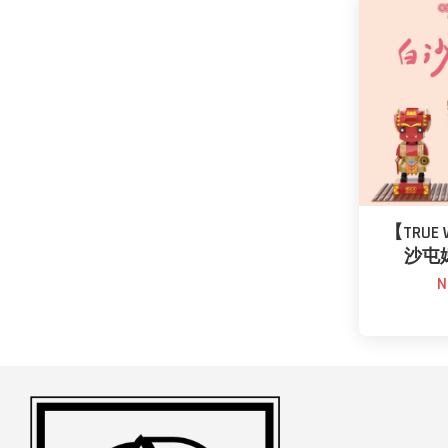
【TRUE 
沙屯
N