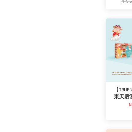
NT$ 
【TRUE 
東天后
N