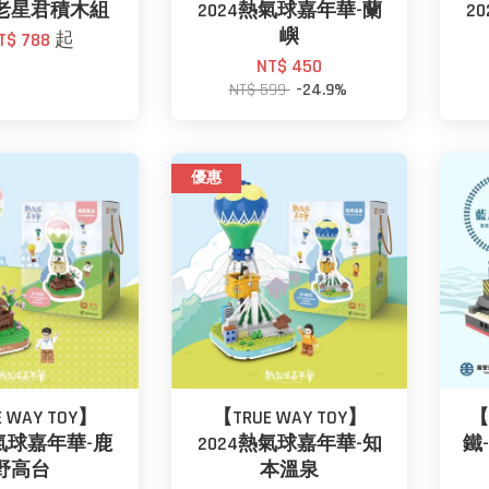
老星君積木組
2024熱氣球嘉年華-蘭
2
嶼
T$ 788
起
NT$ 450
NT$ 599
-24.9%
優惠
 WAY TOY】
【TRUE WAY TOY】
【
熱氣球嘉年華-鹿
2024熱氣球嘉年華-知
鐵
野高台
本溫泉