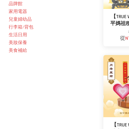
品牌館
家用電器
【TRUE 
兒童婦幼品
平媽祖
行李箱/背包
生活日用
從
N
美妝保養
美食補給
【TRUE