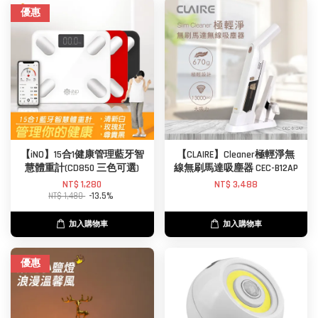
優惠
【iNO】15合1健康管理藍牙智
【CLAIRE】Cleaner極輕淨無
慧體重計(CD850 三色可選)
線無刷馬達吸塵器 CEC-B12AP
NT$ 1,280
NT$ 3,488
NT$ 1,480
-13.5%
加入購物車
加入購物車
優惠