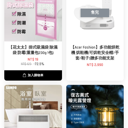
售完
【花太太】掛式吸濕袋 除濕
【Acer Fashion】多功能烘乾
袋 防霉(重量包230g 1包)
機 烘鞋機(可烘乾安全帽/手
套/鞋子)贈多功能支架
NT$ 19
NT$ 69
-72.5%
NT$ 2,990
加入購物車