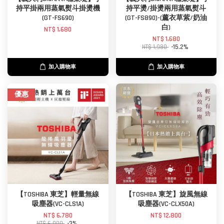
持平掛兩用蒸氣熨斗掛燙機
持平燙/掛燙兩用蒸氣熨斗
(GT-FS690)
(GT-FS890)-(薰衣草紫/奶油
白)
NT$ 1,680
NT$ 1,680
NT$ 1,980
-15.2%
加入購物車
加入購物車
優惠
【TOSHIBA 東芝】輕量無線
【TOSHIBA 東芝】旋風無線
吸塵器(VC-CLS1A)
吸塵器(VC-CLX50A)
NT$ 6,780
NT$ 12,800
NT$ 6,990
-3%