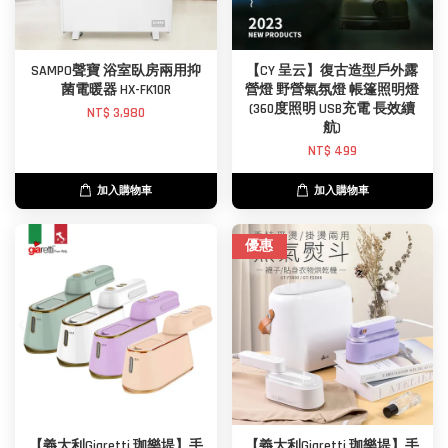
SAMPO聲寶 浴室臥房兩用抑
【CY 呈云】復古造型戶外露
菌電暖器 HX-FK10R
營燈 野營氣氛燈 帳篷照明燈
(360度照明 USB充電 長效續
NT$ 3,980
航)
NT$ 499
加入購物車
加入購物車
優惠
【義大利Giaretti 珈樂堤】手
【義大利Giaretti 珈樂堤】手