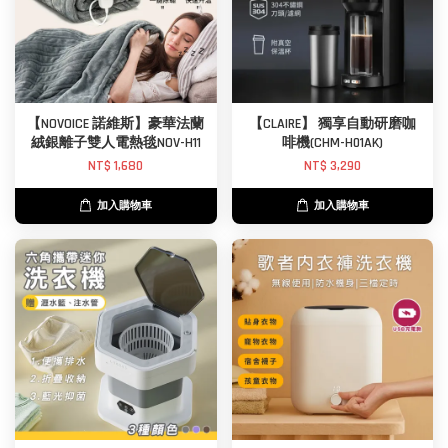
【NOVOICE 諾維斯】豪華法蘭
【CLAIRE】 獨享自動研磨咖
絨銀離子雙人電熱毯NOV-H11
啡機(CHM-H01AK)
NT$ 1,680
NT$ 3,290
加入購物車
加入購物車