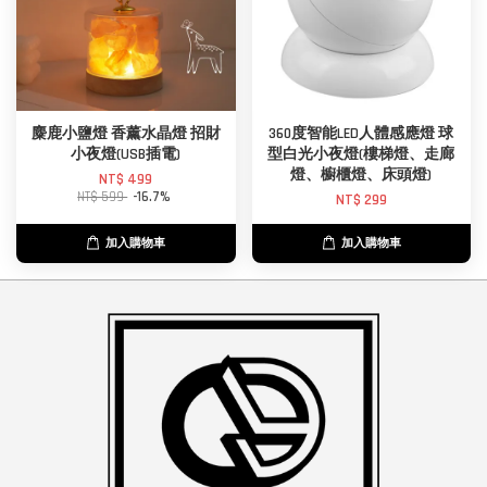
麋鹿小鹽燈 香薰水晶燈 招財
360度智能LED人體感應燈 球
小夜燈(USB插電)
型白光小夜燈(樓梯燈、走廊
燈、櫥櫃燈、床頭燈)
NT$ 499
NT$ 599
-16.7%
NT$ 299
加入購物車
加入購物車