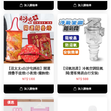
加入購物車
加入購物車
【花太太x白沙屯媽祖】開運
【沼氣剋星】冷氣空調阻氣
摺疊手提燈(小夜燈/擺飾燈)
閥(需客簡易自行安裝)
NT$ 1,100
NT$ 588
加入購物車
加入購物車
優惠