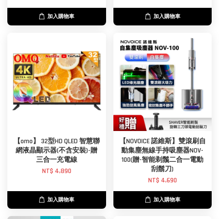
加入購物車
加入購物車
【omo】 32型HD QLED 智慧聯
【NOVOICE 諾維斯】雙滾刷自
網液晶顯示器(不含安裝)-贈
動集塵無線手持吸塵器NOV-
三合一充電線
100(贈-智能剃鬚二合一電動
刮鬍刀)
NT$ 4,890
NT$ 4,690
加入購物車
加入購物車