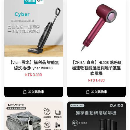
【Viomi雲米】福利品 智能無
【ZHIBAI 直白】HL906 魅惑紅
線洗地機Cyber VXXD02
極速乾智能溫控負離子護髮
吹風機
NT$ 3,390
NT$ 1,480
加入購物車
加入購物車