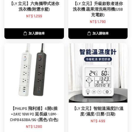
【LY 立元】六角攜帶式迷你
【LY 立元】升級款歌者迷你
洗衣機(附瀝水籃)
洗衣機 蔬果清洗兩用機(USB
充電款)
NT$ 1,299
NT$ 1,790
加入購物車
加入購物車
【PHILIPS 飛利浦】4開6插
【LY 立元】智能溫濕度計(溫
+2A1C 18W PD 延長線 1.8M-
度/濕度/日曆/日期)
CHP8460BA/96-(黑色/白色)
NT$ 499
NT$ 1,280