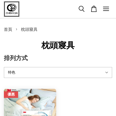
›
首頁
枕頭寢具
枕頭寢具
排列方式
優惠