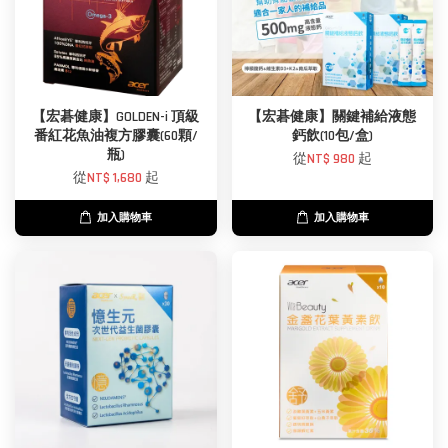
【宏碁健康】GOLDEN-i 頂級
【宏碁健康】關鍵補給液態
番紅花魚油複方膠囊(60顆/
鈣飲(10包/盒)
瓶)
從
NT$ 980
起
從
NT$ 1,680
起
加入購物車
加入購物車